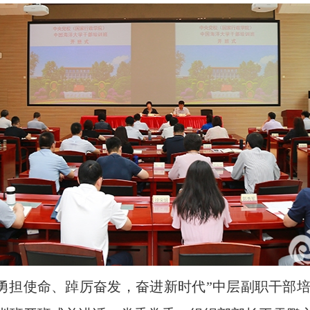
大学“勇担使命、踔厉奋发，奋进新时代”中层副职干