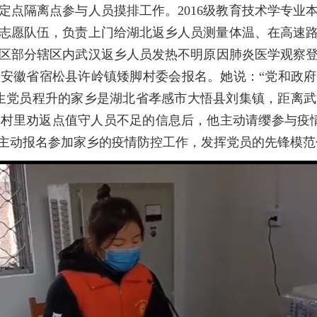
定点隔离点参与人员摸排工作。2016级教育技术学专业
志愿队伍，负责上门给湖北返乡人员测量体温、在高速
区部分辖区内武汉返乡人员发热不明原因肺炎医学观察登记
安徽省宿松县许岭镇矮脚村委会报名。她说：“党和政
研究生党员程升的家乡是湖北省孝感市大悟县刘集镇，距离
村里劝返点值守人员不足的信息后，他主动请缨参与疫
主动报名参加家乡的疫情防控工作，发挥党员的先锋模范