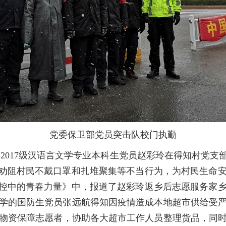
党委保卫部党员突击队校门执勤
。
2017级汉语言文学专业本科生党员赵彩玲在得知村党
、劝阻村民不戴口罩和扎堆聚集等不当行为，为村民生命
防控中的青春力量》中，报道了赵彩玲返乡后志愿服务家
气科学的国防生党员张远航得知因疫情造成本地超市供给受
物资保障志愿者，协助各大超市工作人员整理货品，同