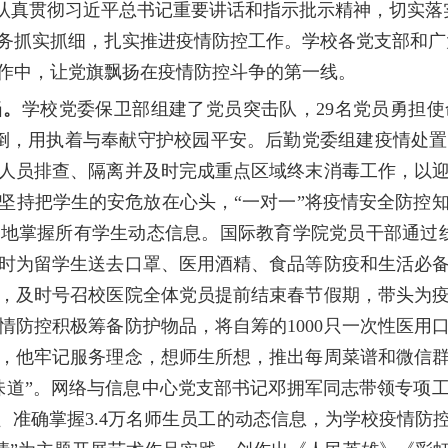
真贯彻习近平总书记重要讲话和指示批示精神，切实落
务抓实抓细，扎实推进疫情防控工作。学校各党支部和广
作中，让党旗飘扬在疫情防控斗争的第一线。
当。
学校党委保卫部组建了党员突击队，29名党员勇担
班倒，用执着与奉献守护校园平安。后勤党委组建疫情处
人员排查、隔离并及时完成重点区域终末消毒工作，以
坚持把学生的安危放在心头，“一对一”将疫情安全防控
地掌握所有学生动态信息。国际教育学院党员干部通过线
时为留学生送去口
罩、医用酒精、食品等防疫和生活必
，及时号召校医院全体党员提前结束春节假期，带头为
情防控积极筹备防护物品，将自筹的1000只一次性医用
，他牢记服务理念，想师生所想，推出每周菜谱和微信
味道”。网络与信息中心党支部书记邓拥军同志带领专项
、准确掌握3.4万名师生员工的动态信息，为学校疫情