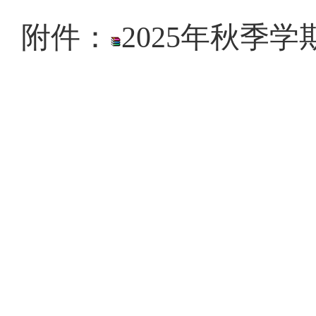
附件
：
2025年秋季