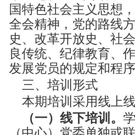
国特色社会主义思想
全会精神，党的路线
史、改革开放史、社
良传统、纪律教育、
发展党员
的规定和程
三、培训形式
本期培训采用线上
（一
）
线下培训。
（中心）党委单独或