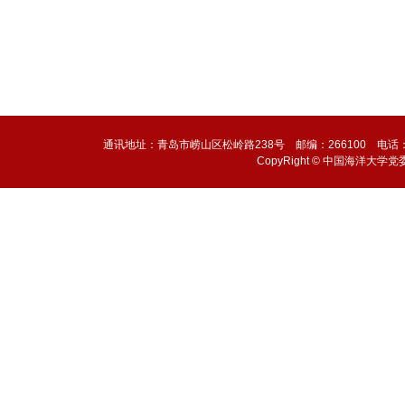
通讯地址：青岛市崂山区松岭路238号 邮编：266100 电话：0532-6
CopyRight © 中国海洋大学