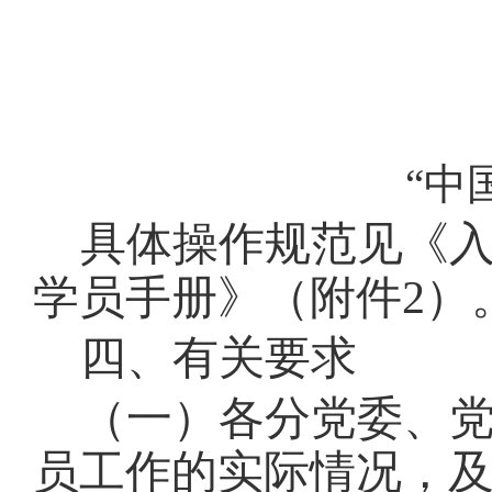
“中
具体操作
规范见《
学员手册
》
（附件
2
）
四、有关要求
（一）
各分党委、
员工作的实际情况，