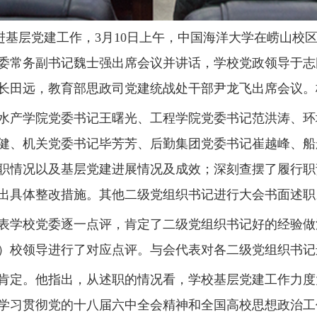
层党建工作，3月10日上午，中国海洋大学在崂山校区图
委常务副书记魏士强出席会议并讲话，学校党政领导于志
长田远，教育部思政司党建统战处干部尹龙飞出席会议。
产学院党委书记王曙光、工程学院党委书记范洪涛、环
健、机关党委书记毕芳芳、后勤集团党委书记崔越峰、船
职情况以及基层党建进展情况及成效；深刻查摆了履行职
出具体整改措施。其他二级党组织书记进行大会书面述职
学校党委逐一点评，肯定了二级党组织书记好的经验做
）校领导进行了对应点评。与会代表对各二级党组织书记
定。他指出，从述职的情况看，学校基层党建工作力度
学习贯彻党的十八届六中全会精神和全国高校思想政治工